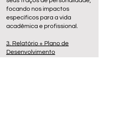
seus traços de personalidade,
focando nos impactos
específicos para a vida
acadêmica e profissional.
3. Relatório + Plano de
Desenvolvimento
Junto ao relatório, você
recebe um arquivo digital com
orientações e exercícios de
desenvolvimento pessoal,
com base em escrita
terapêutica e técnicas de
autorregulação emocional.
4. Programa de